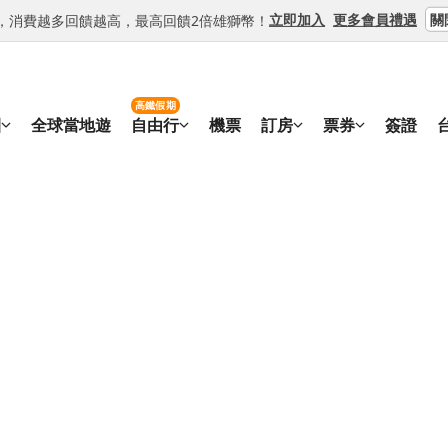
關
立即加入
更多會員禮遇
等級，消費越多回饋越高，最高回饋2倍雄獅幣！
高鐵假期
團
全球當地遊
自由行
機票
訂房
票券
簽證