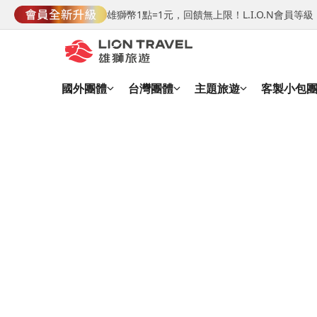
雄獅幣1點=1元，回饋無上限！L.I.O.N會員
國外團體
台灣團體
主題旅遊
客製小包