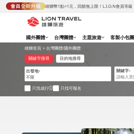
雄獅幣1點=1元，回饋無上限！L.I.O.N會員
國外團體
台灣團體
主題旅遊
客製小包
雄獅首頁
>
台灣團體
/
國外團體
關鍵字搜尋
目的地搜尋
關鍵字
出發地
不限
只找成行
只找可報名