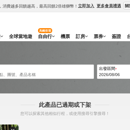
關
立即加入
更多會員禮遇
等級，消費越多回饋越高，最高回饋2倍雄獅幣！
高鐵假期
團
全球當地遊
自由行
機票
訂房
票券
簽證
出發區間
此產品已過期或下架
您可以探索其他相似行程，或使用搜尋引擎搜尋！