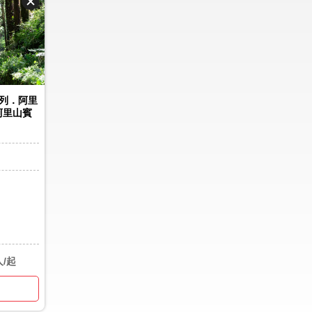
列．阿里
阿里山賓
人/起