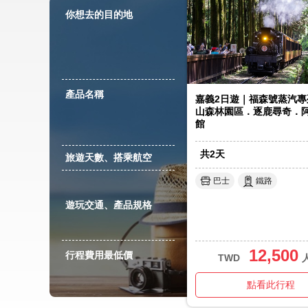
你想去的目的地
產品名稱
嘉義2日遊｜福森號蒸汽專
山森林園區．逐鹿尋奇．
館
共
2
天
旅遊天數、搭乘航空
巴士
鐵路
遊玩交通、產品規格
12,500
行程費用最低價
TWD
點看此行程