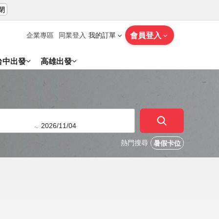
閉
會員登入
企業專區
同業登入
我的訂單
台中出發
高雄出發
~
熱門搜尋
暑假卡位