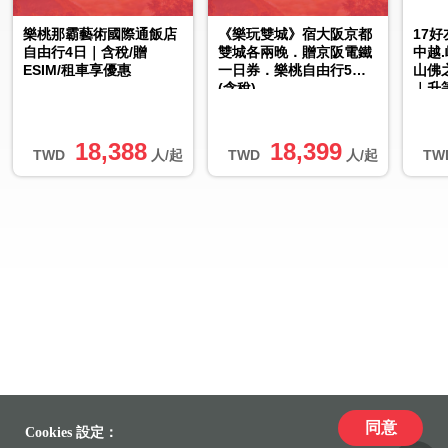
樂桃那霸藝術國際通飯店
《樂玩雙城》宿大阪京都
17
自由行4日｜含稅/贈
雙城各兩晚．贈京阪電鐵
中越
ESIM/租車享優惠
一日券．樂桃自由行5日
山佛
(含稅)
｜升
18,388
18,399
TWD
人/起
TWD
人/起
TW
同意
Cookies 設定：