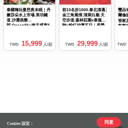
泰國嗨玩曼芭夜未眠｜丹
前10名折1000.泰北清邁│
璽品
嫩莎朵水上市場.美功鐵
金三角風情.清萊白廟.天
爾倫
道.沙灘俱樂
空步道.森林莊園x泰服體
管家
部.OceanSky海天盛宴5
驗x粉紅沙灘五日｜長榮
客製
＋1日｜高雄出發
航空
15,999
29,999
TWD
人/起
TWD
人/起
TWD
同意
Cookies 設定：