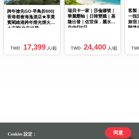
瑞貝卡一家｜莎倫娜號｜
客製
跨年搶先GO‧早鳥折600|
華麗壓軸｜日韓雙國｜基
一指
香港都會海逸酒店★享貴
隆出發｜佐世保．麗水｜
旅宿
賓閣維港跨年燈光煙火秀
自由行6日
驗迷
★未稅|台中出發
車】
票
17,399
24,400
TWD
人/起
TWD
人/起
TW
同意
Cookies 設定：