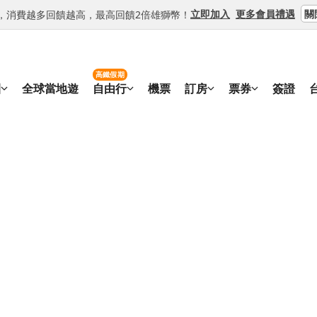
關
立即加入
更多會員禮遇
等級，消費越多回饋越高，最高回饋2倍雄獅幣！
高鐵假期
團
全球當地遊
自由行
機票
訂房
票券
簽證