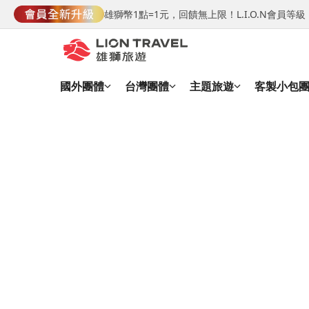
雄獅幣1點=1元，回饋無上限！L.I.O.N會員
國外團體
台灣團體
主題旅遊
客製小包