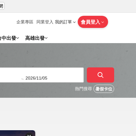
閉
會員登入
企業專區
同業登入
我的訂單
台中出發
高雄出發
~
熱門搜尋
暑假卡位