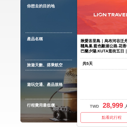
你想去的目的地
產品名稱
揪愛峇里島｜烏布河谷泛舟
韆鳥巢.藍色斷崖公路.花香S
巴蘭夕陽.KUTA逛街五日
共
5
天
旅遊天數、搭乘航空
遊玩交通、產品規格
28,999
行程費用最低價
TWD
點看此行程