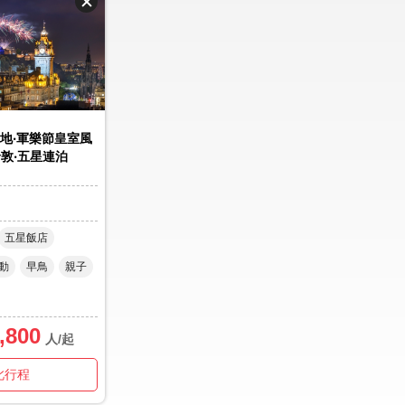
地‧軍樂節皇室風
倫敦‧五星連泊
五星飯店
動
早鳥
親子
,800
人/起
此行程