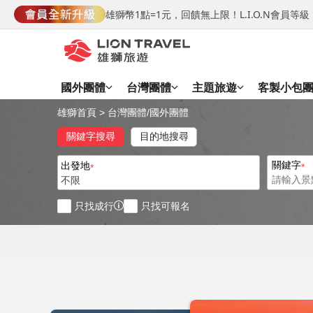
雄獅幣1點=1元，回饋無上限！L.I.O.N會員
國外團體
台灣團體
主題旅遊
客製小包
雄獅首頁
>
台灣團體
/
國外團體
關鍵字搜尋
目的地搜尋
關鍵字
出發地
不限
只找成行
只找可報名