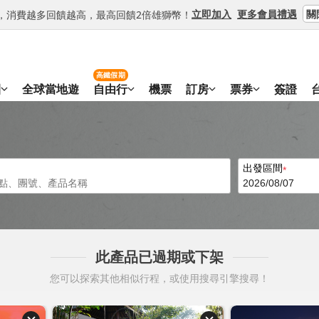
關
立即加入
更多會員禮遇
等級，消費越多回饋越高，最高回饋2倍雄獅幣！
高鐵假期
團
全球當地遊
自由行
機票
訂房
票券
簽證
出發區間
此產品已過期或下架
您可以探索其他相似行程，或使用搜尋引擎搜尋！