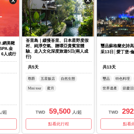
峇里島｜緩慢峇里、日本星野度假
.網美鞦
村、純淨空氣、贈環亞貴賓室體
璽品蘇格蘭史詩高
PA.金
驗、走入文化深度旅遊5日(兩人成
采13日│愛丁堡‧
｜6人成行
行)
共
5
天
共
13
天
尊爵
五星飯店
自然生態
璽品
特色料理
Mini tour
蜜月
世界遺產
節慶活
59,500
292
人/起
TWD
人/起
TWD
點看此行程
點看