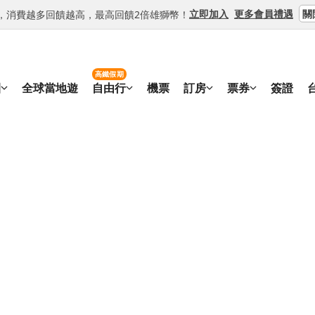
關
立即加入
更多會員禮遇
等級，消費越多回饋越高，最高回饋2倍雄獅幣！
高鐵假期
團
全球當地遊
自由行
機票
訂房
票券
簽證