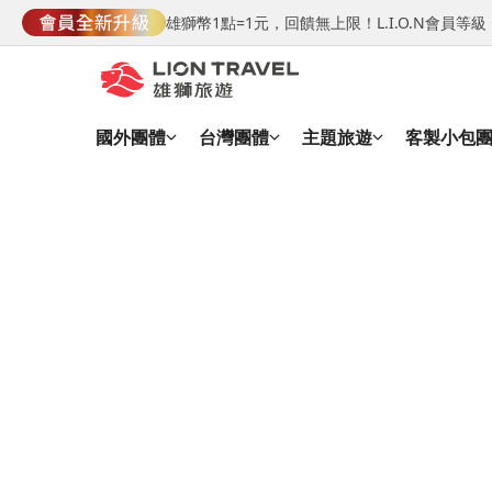
雄獅幣1點=1元，回饋無上限！L.I.O.N會員
國外團體
台灣團體
主題旅遊
客製小包