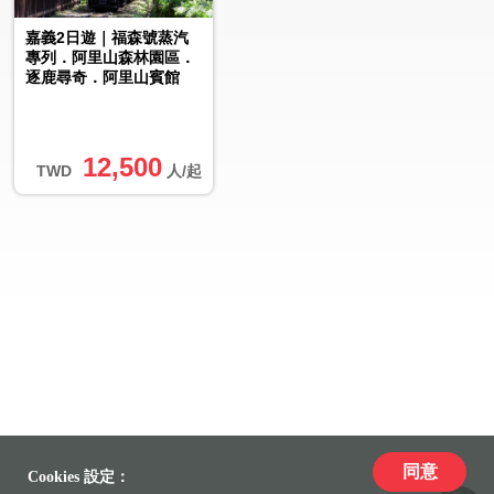
嘉義2日遊｜福森號蒸汽
專列．阿里山森林園區．
逐鹿尋奇．阿里山賓館
12,500
TWD
人/起
同意
Cookies 設定：