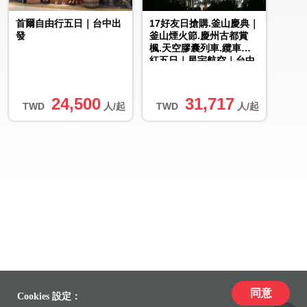
首爾自由行五日｜台中出
17好友日搶購.釜山慶典｜
發
釜山煙火節.慶州古都賞
楓.天空膠囊列車.纜車楓
紅五日｜星宇航空｜台中
出發
24,500
31,717
TWD
人/起
TWD
人/起
同意
Cookies 設定：