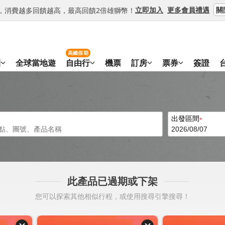
關
立即加入
更多會員禮遇
等級，消費越多回饋越高，最高回饋2倍雄獅幣！
高鐵假期
團
全球當地遊
自由行
機票
訂房
票券
簽證
出發區間
此產品已過期或下架
您可以探索其他相似行程，或使用搜尋引擎搜尋！