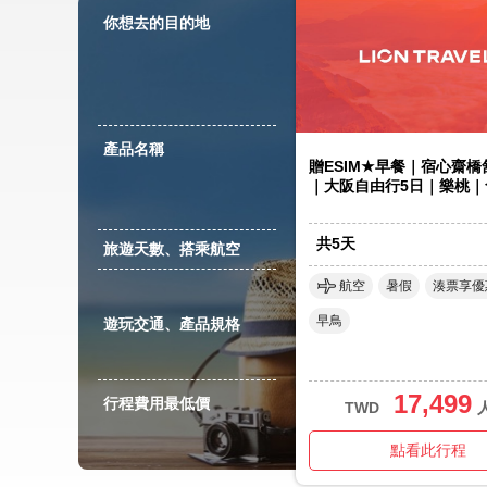
你想去的目的地
產品名稱
贈ESIM★早餐｜宿心齋
｜大阪自由行5日｜樂桃｜
共
5
天
旅遊天數、搭乘航空
航空
暑假
湊票享優
早鳥
遊玩交通、產品規格
17,499
行程費用最低價
TWD
點看此行程