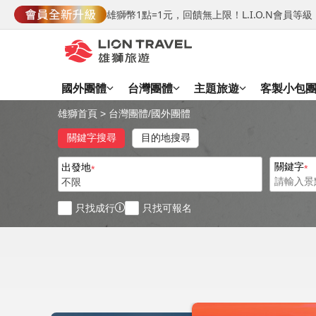
雄獅幣1點=1元，回饋無上限！L.I.O.N會員
國外團體
台灣團體
主題旅遊
客製小包
雄獅首頁
>
台灣團體
/
國外團體
關鍵字搜尋
目的地搜尋
關鍵字
出發地
不限
只找成行
只找可報名