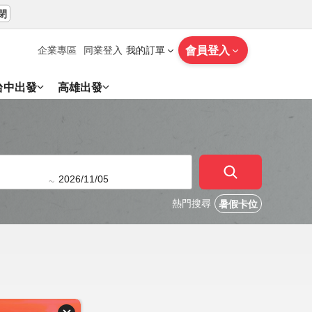
閉
會員登入
企業專區
同業登入
我的訂單
台中出發
高雄出發
~
熱門搜尋
暑假卡位