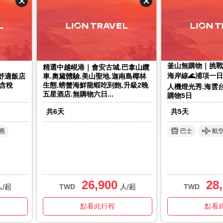
釜山無購物｜挑戰
精選中越峴港｜會安古城.巴拿山纜
海岸線🌊浦項一日
橋舒適飯店
車.奧黛體驗.美山聖地.迦南島椰林
含稅
生態.螃蟹海鮮龍蝦吃到飽.升級2晚
人機燈光秀.海雲
五星酒店.無購物六日...
購物5日
共
6
天
共
5
天
惠
巴士
航
26,900
28
人/起
TWD
人/起
TWD
點看此行程
點看