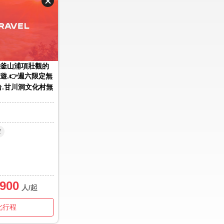
釜山浦項壯觀的
遊.👉週六限定無
台.甘川洞文化村無
空
,900
人/起
此行程