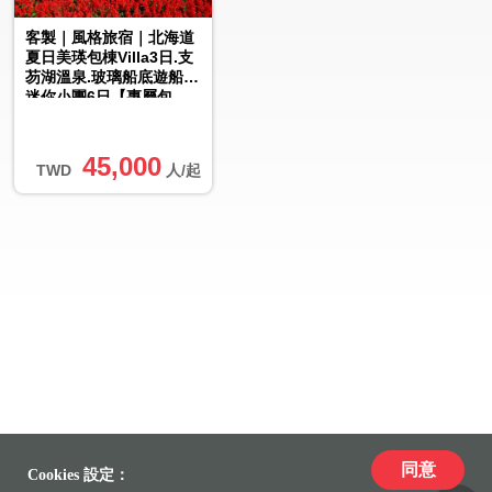
客製｜風格旅宿｜北海道
夏日美瑛包棟Villa3日.支
芴湖溫泉.玻璃船底遊船.
迷你小團6日【專屬包
車】(北/中/高出發)※...
45,000
TWD
人/起
同意
Cookies 設定：