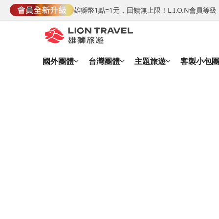
雄獅幣1點=1元，回饋無上限！L.I.O.N會員
國外團體
台灣團體
主題旅遊
客製小包