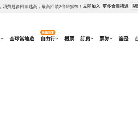
關
立即加入
更多會員禮遇
等級，消費越多回饋越高，最高回饋2倍雄獅幣！
高鐵假期
團
全球當地遊
自由行
機票
訂房
票券
簽證