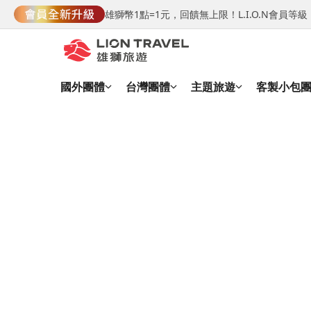
雄獅幣1點=1元，回饋無上限！L.I.O.N會員
國外團體
台灣團體
主題旅遊
客製小包