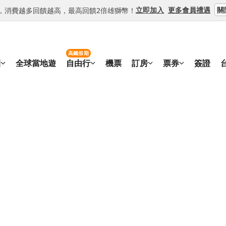
關
立即加入
更多會員禮遇
等級，消費越多回饋越高，最高回饋2倍雄獅幣！
高鐵假期
團
全球當地遊
自由行
機票
訂房
票券
簽證