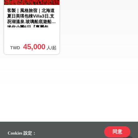
客製｜風格旅宿｜北海道
夏日美瑛包棟Villa3日.支
芴湖溫泉.玻璃船底遊船.
迷你小團6日【專屬包
車】(北/中/高出發)※...
45,000
TWD
人/起
同意
Cookies 設定：