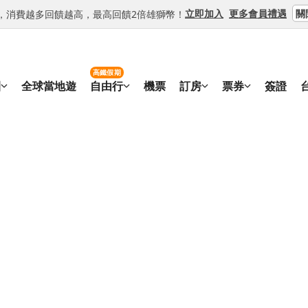
關
立即加入
更多會員禮遇
等級，消費越多回饋越高，最高回饋2倍雄獅幣！
高鐵假期
團
全球當地遊
自由行
機票
訂房
票券
簽證