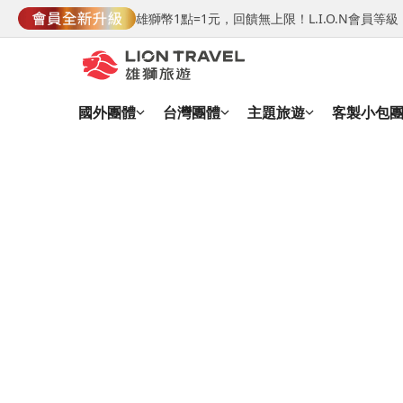
雄獅幣1點=1元，回饋無上限！L.I.O.N會員
國外團體
台灣團體
主題旅遊
客製小包