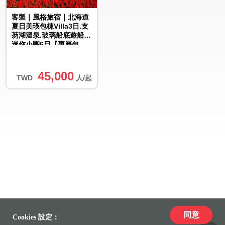
客製｜風格旅宿｜北海道
夏日美瑛包棟Villa3日.支
芴湖溫泉.玻璃船底遊船.
迷你小團6日【專屬包
車】(北/中/高出發)※...
45,000
TWD
人/起
同意
Cookies 設定：