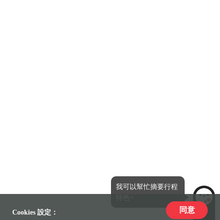
我可以幫忙摘要行程
特色~
同意
LiLi
Cookies 設定：