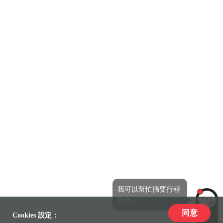
我可以幫忙摘要行程
特色~
同意
LiLi
Cookies 設定：