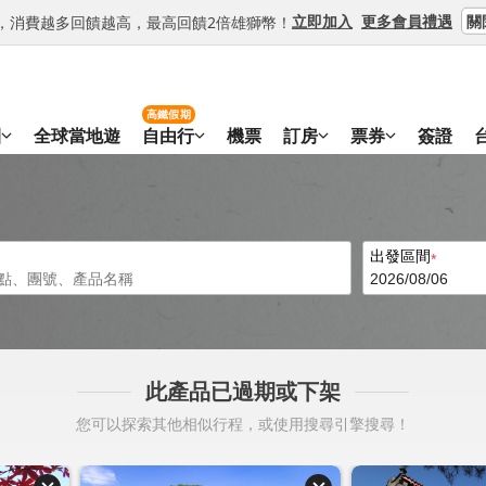
關
立即加入
更多會員禮遇
等級，消費越多回饋越高，最高回饋2倍雄獅幣！
高鐵假期
團
全球當地遊
自由行
機票
訂房
票券
簽證
出發區間
此產品已過期或下架
您可以探索其他相似行程，或使用搜尋引擎搜尋！