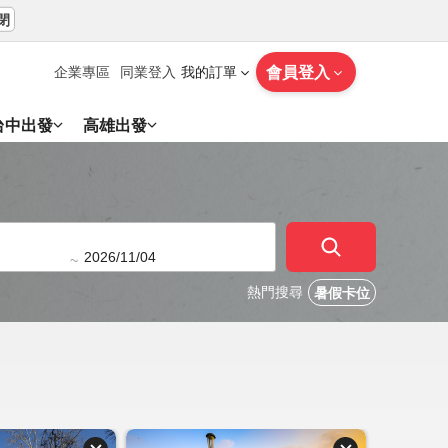
閉
會員登入
企業專區
同業登入
我的訂單
台中出發
高雄出發
~
熱門搜尋
暑假卡位