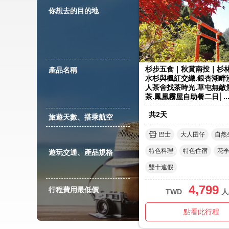
你想去的目的地
杉步五食｜秋賞南投｜杉
產品名稱
水杉與楓紅交織.銀杏湖畔
人茶舍找茶時光.草屯無敵
茶.鳳凰霧屋自助餐二日│..
共
2
天
旅遊天數、搭乘航空
巴士
大人囝仔
自然
特色料理
特色住宿
花
遊玩交通、產品規格
雙十連假
4,799
行程費用最低價
TWD
人
點看此行程