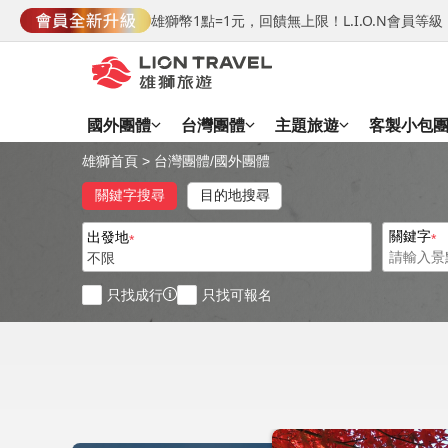
雄獅幣1點=1元，回饋無上限！L.I.O.N會員
國外團體
台灣團體
主題旅遊
客製小包
雄獅首頁
>
台灣團體
/
國外團體
關鍵字搜尋
目的地搜尋
關鍵字
出發地
不限
只找成行
只找可報名