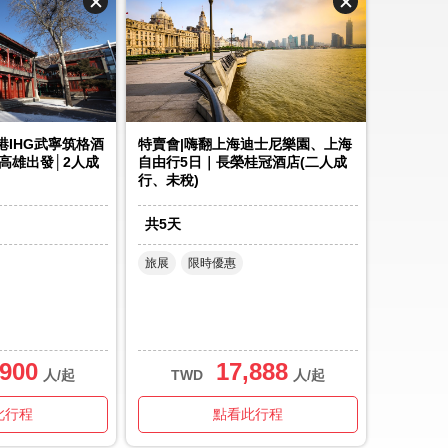
港IHG武寧筑格酒
特賣會|嗨翻上海迪士尼樂園、上海
高雄出發│2人成
自由行5日｜長榮桂冠酒店(二人成
行、未稅)
共
5
天
旅展
限時優惠
,900
17,888
人/起
TWD
人/起
此行程
點看此行程