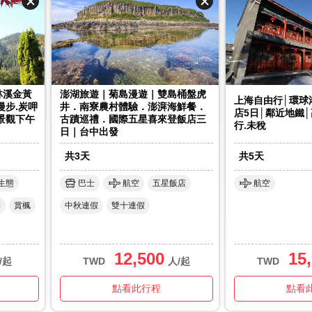
林溪金黃
澎湖旅遊｜菊島漫遊｜雙島桶盤虎
上海自由行│環球
漫步.炭呷
井．南寮農村體驗．澎湃海鮮餐．
店5日│鄰近地鐵│
景觀下午
古蹟巡禮．國際五星喜來登飯店三
行.未稅
.
日｜台中出發
共
3
天
共
5
天
生態
巴士
航空
五星飯店
航空
季
賞楓
中秋連假
雙十連假
12,500
15
/起
TWD
人/起
TWD
點看此行程
點看