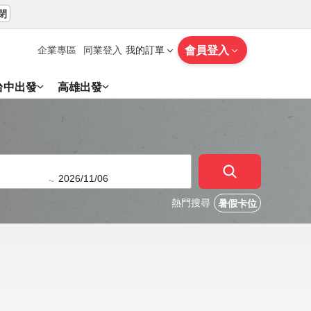
閉
會員登入
企業專區
同業登入
我的訂單
台中出發
高雄出發
~
熱門搜尋
暑假卡位