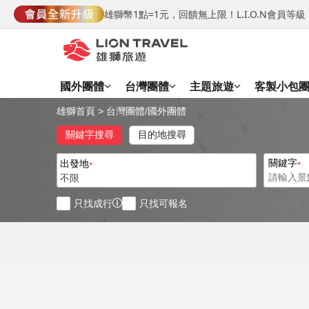
雄獅幣1點=1元，回饋無上限！L.I.O.N會員
國外團體
台灣團體
主題旅遊
客製小包
雄獅首頁
>
台灣團體
/
國外團體
關鍵字搜尋
目的地搜尋
關鍵字
出發地
不限
只找成行
只找可報名