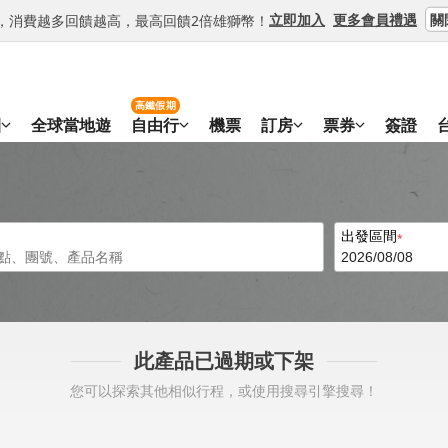
關
立即加入
更多會員禮遇
等級，消費越多回饋越高，最高回饋2倍雄獅幣！
高鐵假期
團
全球當地遊
自由行
機票
訂房
票券
簽證
出發區間
此產品已過期或下架
您可以探索其他相似行程，或使用搜尋引擎搜尋！