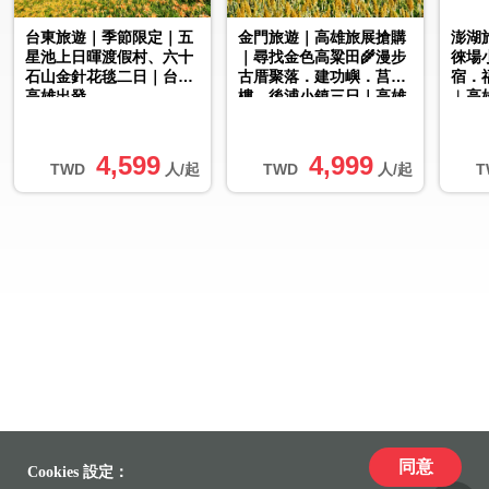
台東旅遊｜季節限定｜五
金門旅遊｜高雄旅展搶購
澎湖
星池上日暉渡假村、六十
｜尋找金色高粱田🌾漫步
徠場
石山金針花毯二日｜台南
古厝聚落．建功嶼．莒光
宿．
高雄出發
樓．後浦小鎮三日｜高雄
︱高
出發
4,599
4,999
TWD
人/起
TWD
人/起
T
同意
Cookies 設定：