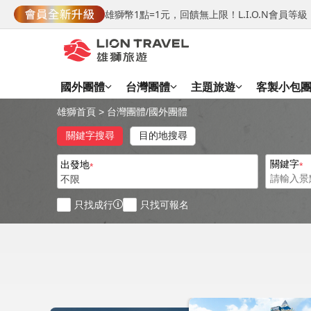
雄獅幣1點=1元，回饋無上限！L.I.O.N會員
國外團體
台灣團體
主題旅遊
客製小包
雄獅首頁
>
台灣團體
/
國外團體
關鍵字搜尋
目的地搜尋
關鍵字
出發地
不限
只找成行
只找可報名