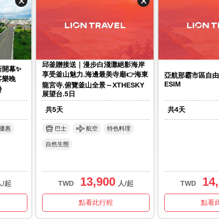
邱釜贈接送｜️漫步白淺灘絕影海岸
新開幕✨
享受釜山魅力.海邊最美寺廟👉海東
亞航那霸市區自由
客樂晚
ESIM
龍宮寺.俯覽釜山全景～XTHESKY
發
展望台.5日
共
5
天
共
4
天
優惠
巴士
航空
特色料理
自然生態
13,900
14
人/起
TWD
人/起
TWD
點看此行程
點看