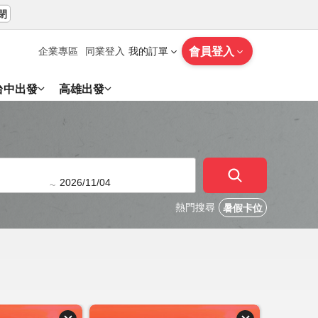
閉
會員登入
企業專區
同業登入
我的訂單
台中出發
高雄出發
~
熱門搜尋
暑假卡位