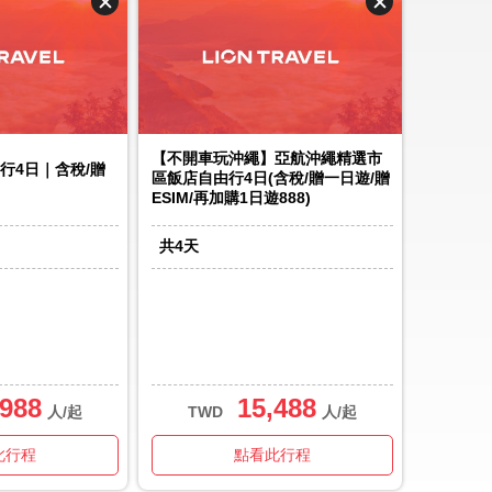
【不開車玩沖繩】亞航沖繩精選市
行4日｜含稅/贈
區飯店自由行4日(含稅/贈一日遊/贈
ESIM/再加購1日遊888)
共
4
天
,988
15,488
人/起
TWD
人/起
此行程
點看此行程