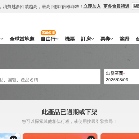
關
立即加入
更多會員禮遇
等級，消費越多回饋越高，最高回饋2倍雄獅幣！
高鐵假期
團
全球當地遊
自由行
機票
訂房
票券
簽證
出發區間
此產品已過期或下架
您可以探索其他相似行程，或使用搜尋引擎搜尋！