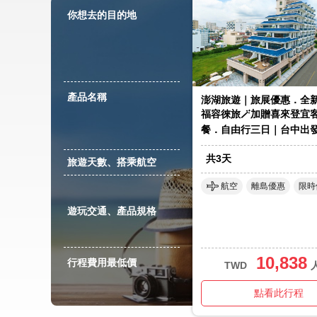
你想去的目的地
產品名稱
澎湖旅遊｜旅展優惠．全
福容徠旅🪄加贈喜來登宜
餐．自由行三日｜台中出
共
3
天
旅遊天數、搭乘航空
航空
離島優惠
限時
遊玩交通、產品規格
10,838
行程費用最低價
TWD
點看此行程