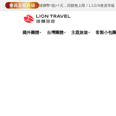
雄獅幣1點=1元，回饋無上限！L.I.O.N會員
國外團體
台灣團體
主題旅遊
客製小包