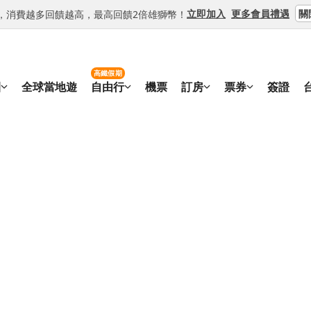
關
立即加入
更多會員禮遇
等級，消費越多回饋越高，最高回饋2倍雄獅幣！
高鐵假期
團
全球當地遊
自由行
機票
訂房
票券
簽證