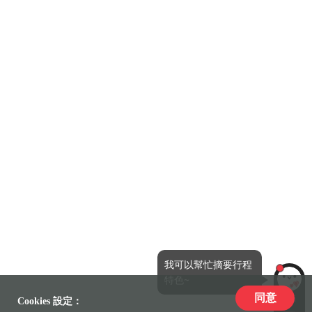
我可以幫忙摘要行程
特色~
同意
LiLi
Cookies 設定：