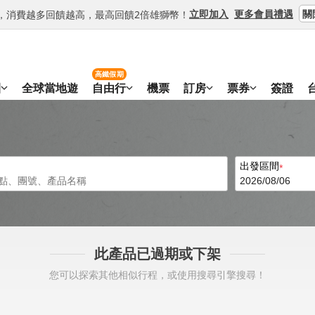
關
立即加入
更多會員禮遇
等級，消費越多回饋越高，最高回饋2倍雄獅幣！
高鐵假期
團
全球當地遊
自由行
機票
訂房
票券
簽證
出發區間
此產品已過期或下架
您可以探索其他相似行程，或使用搜尋引擎搜尋！