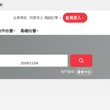
閉
會員登入
企業專區
同業登入
我的訂單
台中出發
高雄出發
~
熱門搜尋
暑假卡位