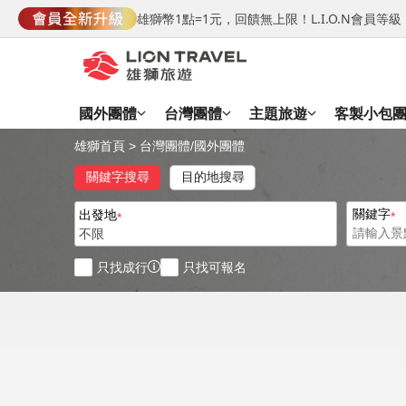
雄獅幣1點=1元，回饋無上限！L.I.O.N會員
國外團體
台灣團體
主題旅遊
客製小包
雄獅首頁
>
台灣團體
/
國外團體
關鍵字搜尋
目的地搜尋
關鍵字
出發地
不限
只找成行
只找可報名