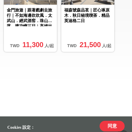
金門旅遊｜跟著戲劇去旅
福森號森品茗｜匠心琢原
行｜不如海邊吹吹風．太
木．秋日秘境喫茶．精品
武山．經武酒窖．珠山聚
英迪格二日
落．建功嶼三日︱高雄出
發
11,300
21,500
TWD
人/起
TWD
人/起
同意
Cookies 設定：