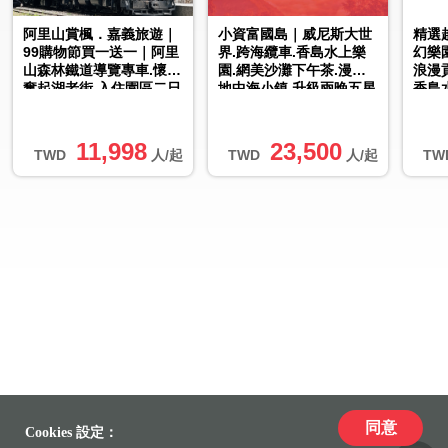
阿里山賞楓．嘉義旅遊｜
小資富國島｜威尼斯大世
精選
99購物節買一送一｜阿里
界.跨海纜車.香島水上樂
幻樂
山森林鐵道導覽專車.懷舊
園.網美沙灘下午茶.漫遊
浪漫
奮起湖老街.入住園區二日
地中海小鎮.升級兩晚五星
香島
｜中部出發
五日｜無購物.直飛免簽證
下午
直...
11,998
23,500
TWD
人/起
TWD
人/起
TW
同意
Cookies 設定：