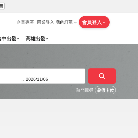
閉
會員登入
企業專區
同業登入
我的訂單
台中出發
高雄出發
~
熱門搜尋
暑假卡位