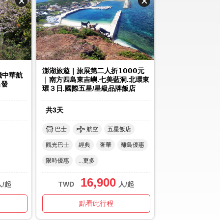
澎湖旅遊｜旅展第二人折𝟭𝟬𝟬𝟬元
飛中華航
｜南方四島東吉嶼.七美藍洞.北環東
出發
環３日.國際五星/星級品牌飯店
共
3
天
巴士
航空
五星飯店
觀光巴士
經典
奢華
離島優惠
限時優惠
...更多
16,900
人/起
TWD
人/起
點看此行程