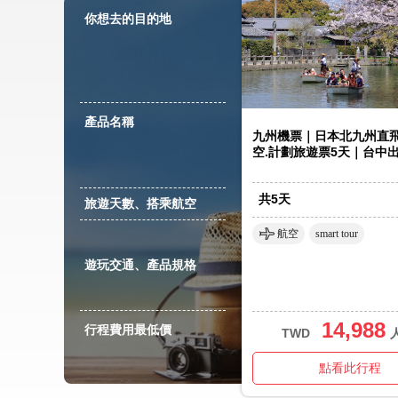
你想去的目的地
產品名稱
九州機票｜日本北九州直
空.計劃旅遊票5天｜台中
共
5
天
旅遊天數、搭乘航空
航空
smart tour
遊玩交通、產品規格
14,988
行程費用最低價
TWD
點看此行程