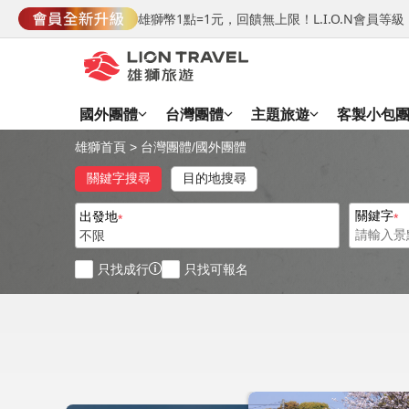
雄獅幣1點=1元，回饋無上限！L.I.O.N會員
國外團體
台灣團體
主題旅遊
客製小包
雄獅首頁
>
台灣團體
/
國外團體
關鍵字搜尋
目的地搜尋
關鍵字
出發地
不限
只找成行
只找可報名