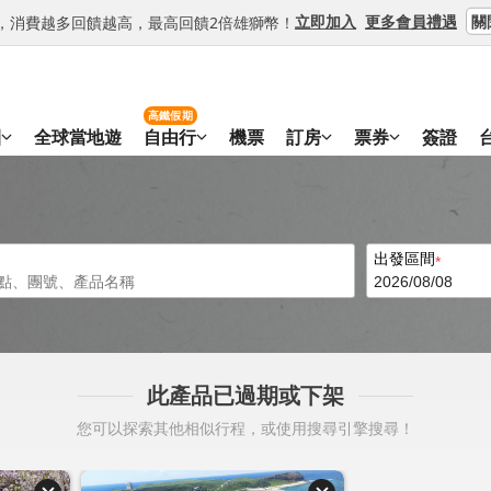
關
立即加入
更多會員禮遇
等級，消費越多回饋越高，最高回饋2倍雄獅幣！
高鐵假期
團
全球當地遊
自由行
機票
訂房
票券
簽證
出發區間
此產品已過期或下架
您可以探索其他相似行程，或使用搜尋引擎搜尋！