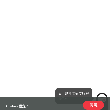
我可以幫忙摘要行程
特色~
同意
LiLi
Cookies 設定：