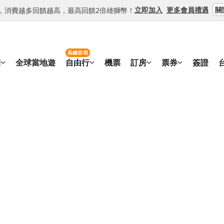
關
立即加入
更多會員禮遇
等級，消費越多回饋越高，最高回饋2倍雄獅幣！
高鐵假期
團
全球當地遊
自由行
機票
訂房
票券
簽證