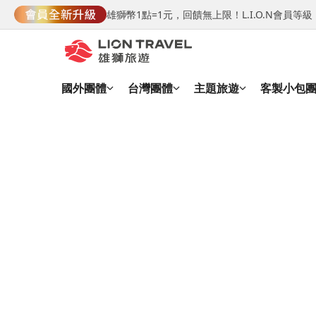
雄獅幣1點=1元，回饋無上限！L.I.O.N會員
國外團體
台灣團體
主題旅遊
客製小包