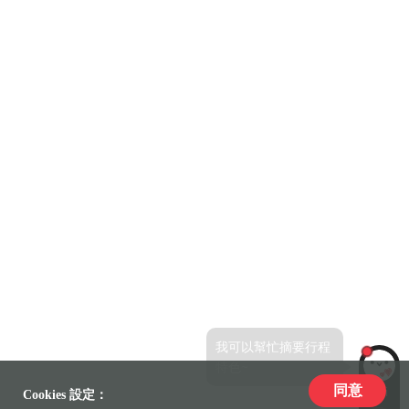
我可以幫忙摘要行程
特色~
同意
LiLi
Cookies 設定：