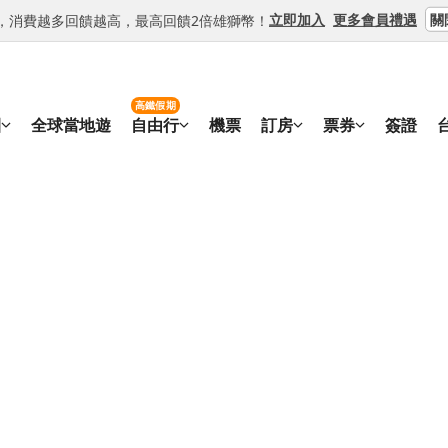
關
立即加入
更多會員禮遇
等級，消費越多回饋越高，最高回饋2倍雄獅幣！
高鐵假期
團
全球當地遊
自由行
機票
訂房
票券
簽證