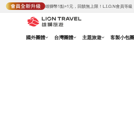
雄獅幣1點=1元，回饋無上限！L.I.O.N會員
國外團體
台灣團體
主題旅遊
客製小包