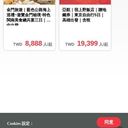
金門旅遊｜藍色公路海上
亞航｜宿上野飯店｜贈地
巡禮~遊覽金門秘境·特色
鐵券｜東京自由行5日｜
閩南美食總兵宴三日｜台
高雄出發｜含稅
中出發
8,888
19,399
TWD
人/起
TWD
人/起
同意
Cookies 設定：