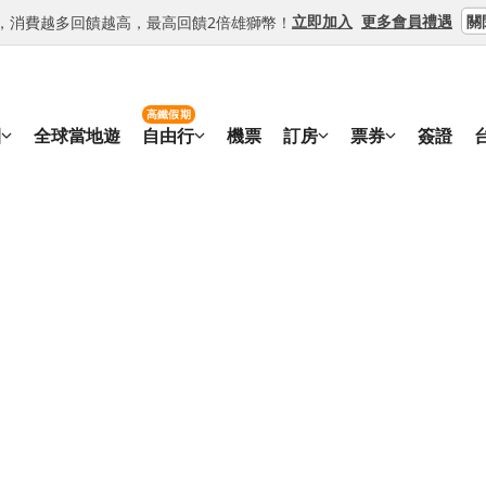
關
立即加入
更多會員禮遇
等級，消費越多回饋越高，最高回饋2倍雄獅幣！
高鐵假期
團
全球當地遊
自由行
機票
訂房
票券
簽證