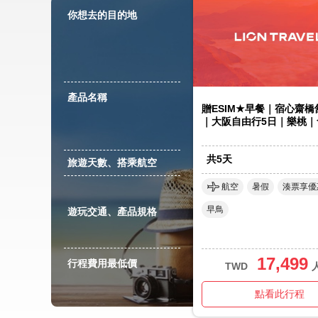
你想去的目的地
產品名稱
贈ESIM★早餐｜宿心齋
｜大阪自由行5日｜樂桃｜
共
5
天
旅遊天數、搭乘航空
航空
暑假
湊票享優
早鳥
遊玩交通、產品規格
17,499
行程費用最低價
TWD
點看此行程