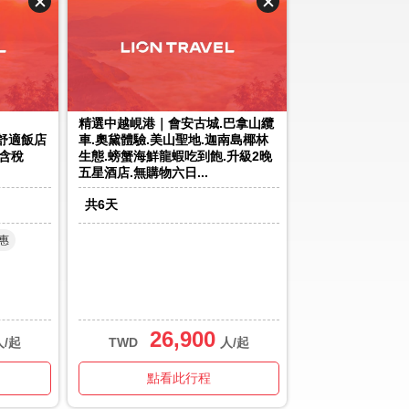
精選中越峴港｜會安古城.巴拿山纜
橋舒適飯店
車.奧黛體驗.美山聖地.迦南島椰林
含稅
生態.螃蟹海鮮龍蝦吃到飽.升級2晚
五星酒店.無購物六日...
共
6
天
惠
26,900
人/起
TWD
人/起
點看此行程