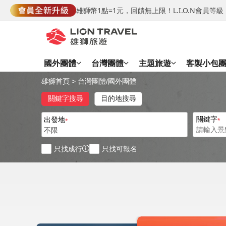
雄獅幣1點=1元，回饋無上限！L.I.O.N會員
國外團體
台灣團體
主題旅遊
客製小包
雄獅首頁
>
台灣團體
/
國外團體
關鍵字搜尋
目的地搜尋
關鍵字
出發地
不限
只找成行
只找可報名