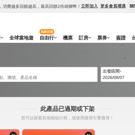
關
立即加入
更多會員禮遇
等級，消費越多回饋越高，最高回饋2倍雄獅幣！
高鐵假期
團
全球當地遊
自由行
機票
訂房
票券
簽證
出發區間
此產品已過期或下架
您可以探索其他相似行程，或使用搜尋引擎搜尋！