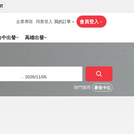
閉
會員登入
企業專區
同業登入
我的訂單
台中出發
高雄出發
~
熱門搜尋
暑假卡位