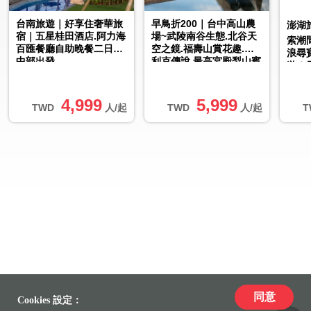
台南旅遊｜好享住奢華旅
早鳥折200｜台中高山農
澎湖
宿｜五星桂田酒店.阿力海
場~武陵南谷生態.北谷天
索潮
百匯餐廳自助晚餐二日｜
空之鏡.福壽山賞花趣.希
浪尋
中部出發
利克傳說.最高宮殿梨山賓
遊３
館二日│大人囝仔
4,999
5,999
TWD
人/起
TWD
人/起
T
同意
Cookies 設定：