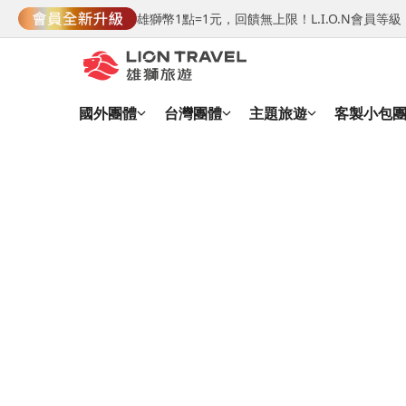
雄獅幣1點=1元，回饋無上限！L.I.O.N會員
國外團體
台灣團體
主題旅遊
客製小包