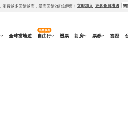
關
立即加入
更多會員禮遇
等級，消費越多回饋越高，最高回饋2倍雄獅幣！
高鐵假期
團
全球當地遊
自由行
機票
訂房
票券
簽證