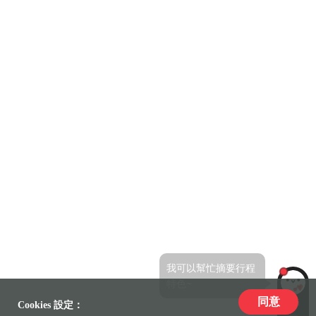
我可以幫忙摘要行程
特色~
同意
LiLi
Cookies 設定：