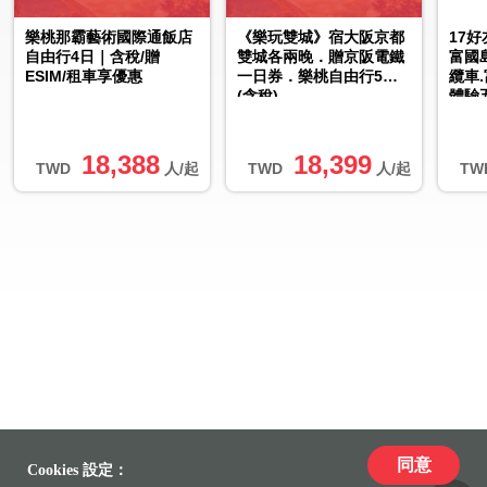
樂桃那霸藝術國際通飯店
《樂玩雙城》宿大阪京都
17
自由行4日｜含稅/贈
雙城各兩晚．贈京阪電鐵
富國
ESIM/租車享優惠
一日券．樂桃自由行5日
纜車
(含稅)
體驗
中去
18,388
18,399
TWD
人/起
TWD
人/起
TW
同意
Cookies 設定：