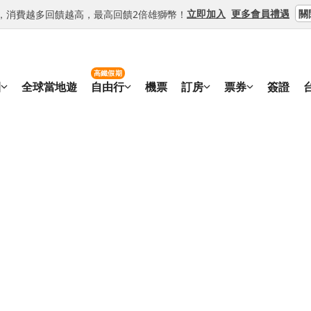
關
立即加入
更多會員禮遇
等級，消費越多回饋越高，最高回饋2倍雄獅幣！
高鐵假期
團
全球當地遊
自由行
機票
訂房
票券
簽證