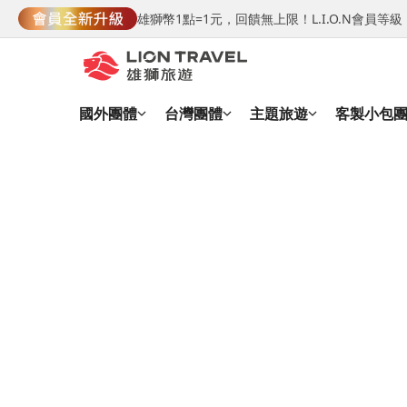
雄獅幣1點=1元，回饋無上限！L.I.O.N會員
國外團體
台灣團體
主題旅遊
客製小包