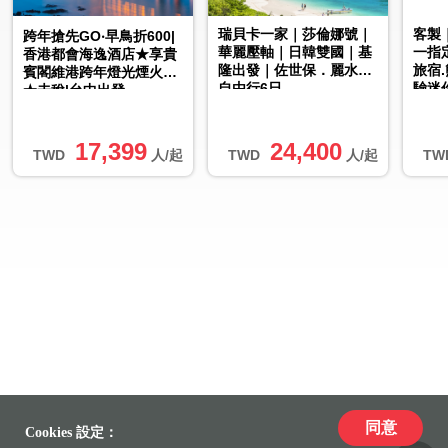
瑞貝卡一家｜莎倫娜號｜
客製
跨年搶先GO‧早鳥折600|
華麗壓軸｜日韓雙國｜基
一指
香港都會海逸酒店★享貴
隆出發｜佐世保．麗水｜
旅宿
賓閣維港跨年燈光煙火秀
自由行6日
驗迷
★未稅|台中出發
車】
票
17,399
24,400
TWD
人/起
TWD
人/起
TW
同意
Cookies 設定：