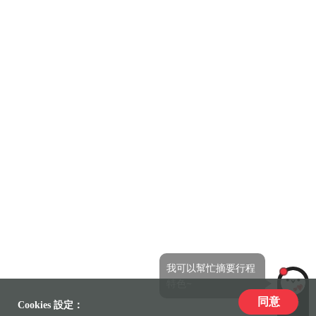
我可以幫忙摘要行程
特色~
同意
LiLi
Cookies 設定：