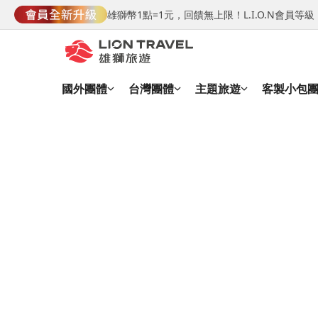
雄獅幣1點=1元，回饋無上限！L.I.O.N會員
國外團體
台灣團體
主題旅遊
客製小包