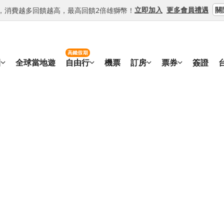
關
立即加入
更多會員禮遇
等級，消費越多回饋越高，最高回饋2倍雄獅幣！
高鐵假期
團
全球當地遊
自由行
機票
訂房
票券
簽證