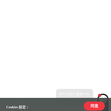
我可以幫忙摘要行程
特色~
同意
LiLi
Cookies 設定：