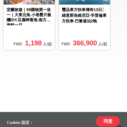
宜蘭旅遊｜99購物買一送
璽品東方快車傳奇13日│
一｜大東北角.小卷壓片飯
綠意斯洛維尼亞‧辛普倫東
糰DIY.豆腐岬看海.南方澳
方快車‧巴黎連泊2晚
海鮮一日
1,198
366,900
TWD
人/起
TWD
人/起
同意
Cookies 設定：