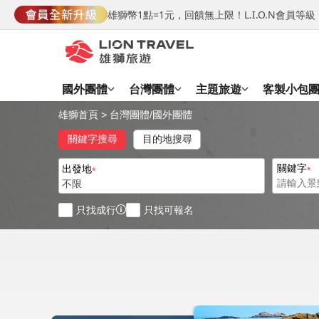
雄獅幣1點=1元，回饋無上限！L.I.O.N會員
國外團體
台灣團體
主題旅遊
客製小包
雄獅首頁
>
台灣團體
/
國外團體
關鍵字搜尋
目的地搜尋
關鍵字
出發地
不限
只找成行
只找可報名