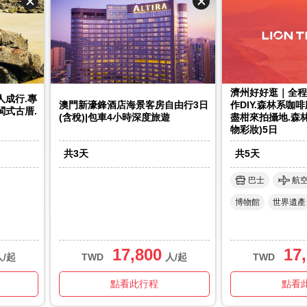
濟州好好逛｜全程
人成行.專
澳門新濠鋒酒店海景客房自由行3日
作DIY.森林系咖
閩式古厝.
(含稅)|包車4小時深度旅遊
盡柑來拍攝地.森
物彩妝)5日
共
3
天
共
5
天
巴士
航
博物館
世界遺產
17,800
17
人/起
TWD
人/起
TWD
點看此行程
點看