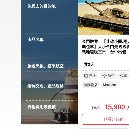
你想去的目的地
產品名稱
金門旅遊｜【迷你小團.兩
屬包車】大小金門走透透.
戰地秘境三日｜台中出發
共
3
天
旅遊天數、搭乘航空
巴士
航空
包車
無購物店
Mini tour
遊玩交通、產品規格
15,900
行程費用最低價
TWD
點看此行程