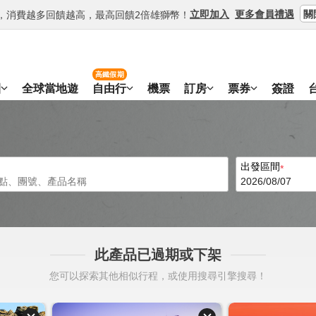
關
立即加入
更多會員禮遇
等級，消費越多回饋越高，最高回饋2倍雄獅幣！
高鐵假期
團
全球當地遊
自由行
機票
訂房
票券
簽證
出發區間
此產品已過期或下架
您可以探索其他相似行程，或使用搜尋引擎搜尋！