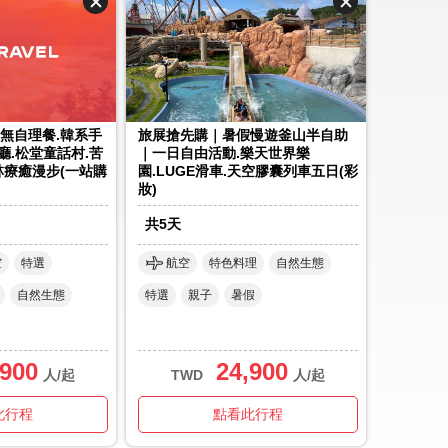
無自理餐.韓系手
旅展搶先購｜暑假慢遊釜山半自助
啡廳.松堂童話村.苦
｜一日自由活動.樂天世界樂
林療癒漫步(一站購
園.LUGE滑車.天空膠囊列車五日(彩
妝)
共
5
天
空
特選
航空
特色料理
自然生態
自然生態
特選
親子
暑假
,900
24,900
人/起
TWD
人/起
此行程
點看此行程