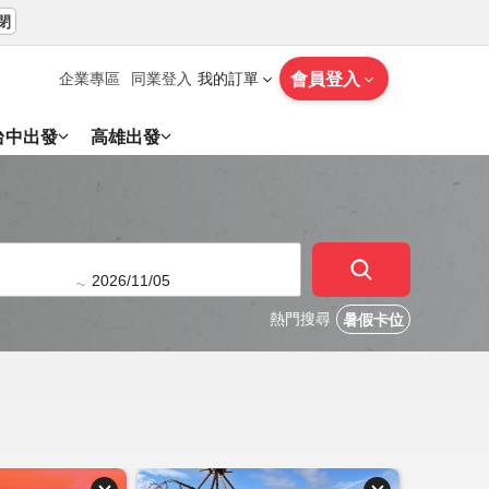
閉
會員登入
企業專區
同業登入
我的訂單
台中出發
高雄出發
~
熱門搜尋
暑假卡位