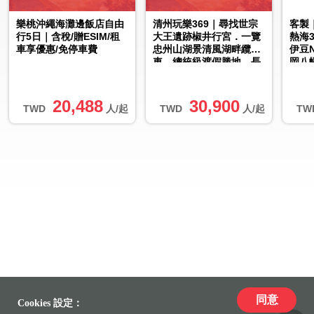
樂桃沖繩海灘邊飯店自由
清州玩樂369｜尋找世宗
客製
行5日｜含稅/贈ESIM/租
大王遺跡椒井行宮．一覽
熱海
車享優惠/免停車費
忠州山湖景清風湖畔纜
伊豆N
車．總統級渡假勝地．長
岡八
泰山修養林．無購物5日
【專屬
20,488
30,900
TWD
人/起
TWD
人/起
TW
同意
Cookies 設定：