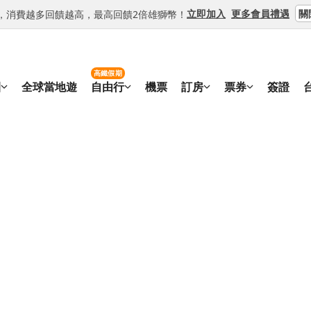
關
立即加入
更多會員禮遇
等級，消費越多回饋越高，最高回饋2倍雄獅幣！
高鐵假期
團
全球當地遊
自由行
機票
訂房
票券
簽證