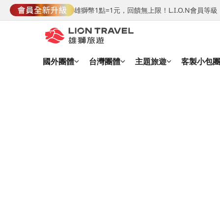
雄獅幣1點=1元，回饋無上限！L.I.O.N會員
國外團體
台灣團體
主題旅遊
客製小包