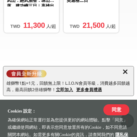
武山．經武酒窖．珠山聚
英迪格二日
落．建功嶼三日︱高雄出
發
11,300
21,500
TWD
人/起
TWD
人/起
雄獅幣1點=1元，回饋無上限！L.I.O.N會員等級，消費越多回饋越
高，最高回饋2倍雄獅幣！
立即加入
更多會員禮遇
同意
Cookies 設定：
為確保網站正常運行並為您提供更好的網站體驗。點擊「同意」
收藏
或繼續使用網站，即表示您同意放置所有的Cookie，如不同意請
關閉本網站。如需更多有關Cookie的資訊，請查閱我們的
隱私保