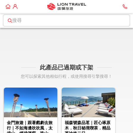
搜尋
此產品已過期或下架
您可以探索其他相似行程，或使用搜尋引擎搜尋！
金門旅遊｜跟著戲劇去旅
福森號森品茗｜匠心琢原
行｜不如海邊吹吹風．太
木．秋日秘境喫茶．精品